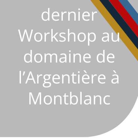
dernier
Workshop au
domaine de
l’Argentière à
Montblanc