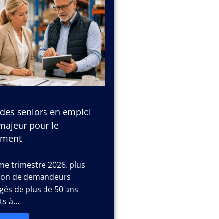
 des seniors en emploi
 majeur pour le
ement
e trimestre 2026, plus
llion de demandeurs
gés de plus de 50 ans
its à…