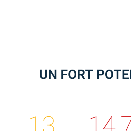
UN FORT POTE
13
14,