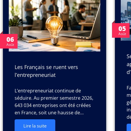
05
Août
06
Août
S
a
Les Français se ruent vers
d
l’entrepreneuriat
F
L’entrepreneuriat continue de
m
séduire. Au premier semestre 2026,
g
643 034 entreprises ont été créées
in
en France, soit une hausse de…
d
Lire la suite