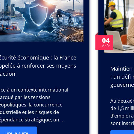
04
Août
écurité économique : la France
ppelée à renforcer ses moyens
Maintien
’action
: un défi
gouvern
ace à un contexte international
arqué par les tensions
Au deuxièm
éopolitiques, la concurrence
de 1,5 mi
dustrielle et les risques de
d’emploi â
épendance stratégique, un…
sont inscr
Lire la suite