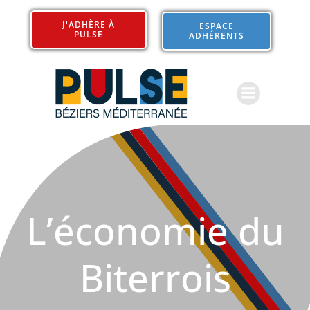
J'ADHÈRE À
ESPACE
PULSE
ADHÉRENTS
L’économie du
Biterrois