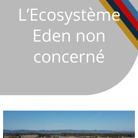
L’Ecosystème
Eden non
concerné