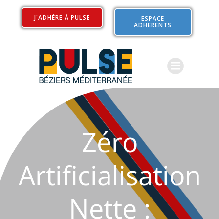
Aller
au
J'ADHÈRE À PULSE
ESPACE
ADHÉRENTS
contenu
Zéro
Artificialisation
Nette :