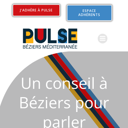
Aller
au
J'ADHÈRE À PULSE
ESPACE
ADHÉRENTS
contenu
Un conseil à
Béziers pour
parler