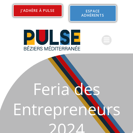
Aller
au
J'ADHÈRE À PULSE
ESPACE
ADHÉRENTS
contenu
Feria des
Entrepreneurs
2024