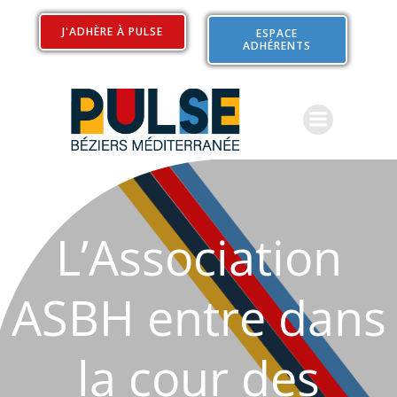
Aller
au
J'ADHÈRE À PULSE
ESPACE
ADHÉRENTS
contenu
L’Association
ASBH entre dans
la cour des