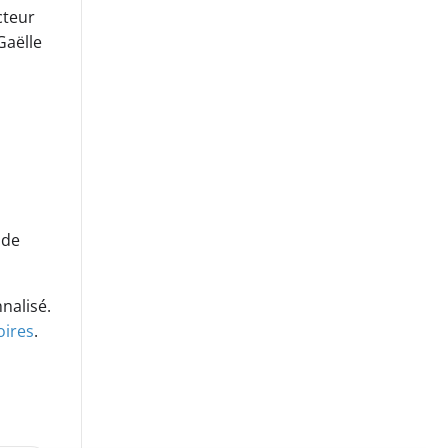
cteur
Gaëlle
 de
nalisé.
oires
.