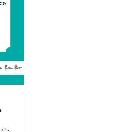
n
iers.