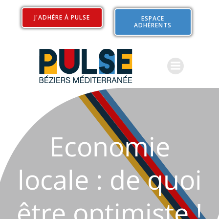
Aller
au
J'ADHÈRE À PULSE
ESPACE
ADHÉRENTS
contenu
Economie
locale : de quoi
être optimiste !