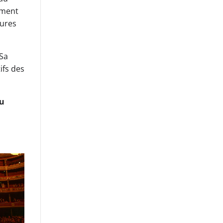
lement
tures
 Sa
ifs des
au