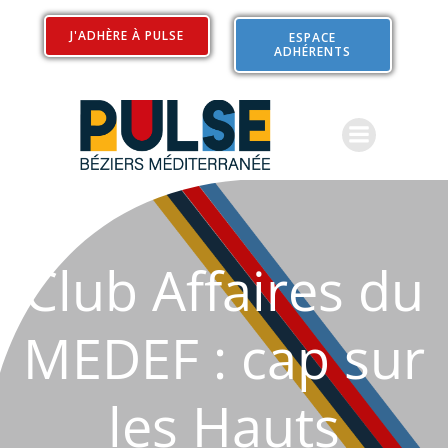
Aller
au
J'ADHÈRE À PULSE
ESPACE
ADHÉRENTS
contenu
Club Affaires du
MEDEF : cap sur
les Hauts