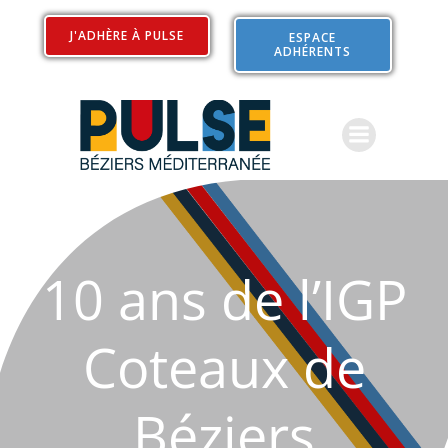
Aller
au
J'ADHÈRE À PULSE
ESPACE
ADHÉRENTS
contenu
10 ans de l’IGP
Coteaux de
Béziers