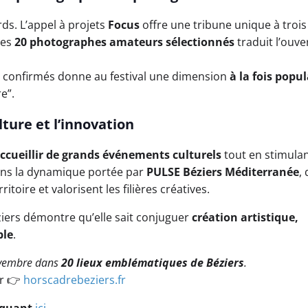
rds. L’appel à projets
Focus
offre une tribune unique à trois
des
20 photographes amateurs sélectionnés
traduit l’ouve
es confirmés donne au festival une dimension
à la fois popul
re”.
lture et l’innovation
ccueillir de grands événements culturels
tout en stimula
 dans la dynamique portée par
PULSE Béziers Méditerranée
, 
ritoire et valorisent les filières créatives.
ziers démontre qu’elle sait conjuguer
création artistique,
ble
.
ovembre dans
20 lieux emblématiques de Béziers
.
ur 👉
horscadrebeziers.fr
liquant
ici
.