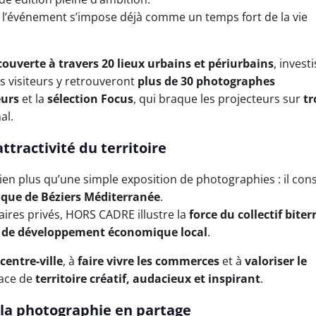
, l’événement s’impose déjà comme un temps fort de la vie
ouverte à travers 20 lieux urbains et périurbains
, invest
Les visiteurs y retrouveront
plus de 30 photographes
eurs
et la
sélection Focus
, qui braque les projecteurs sur
tr
al.
ttractivité du territoire
t bien plus qu’une simple exposition de photographies : il con
istique de Béziers Méditerranée
.
aires privés, HORS CADRE illustre la
force du collectif biter
r de développement économique local
.
centre-ville
, à
faire vivre les commerces
et à
valoriser le
lace de
territoire créatif, audacieux et inspirant
.
 la photographie en partage