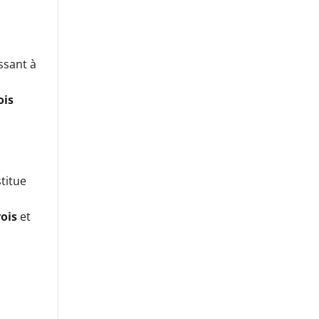
issant à
ois
stitue
rois
et