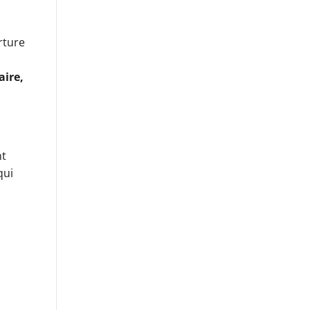
rture
aire,
nt
qui