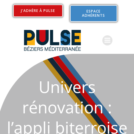
Aller
au
J'ADHÈRE À PULSE
ESPACE
ADHÉRENTS
contenu
Univers
rénovation :
l’appli biterroise