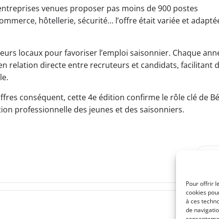
 entreprises venues proposer pas moins de 900 postes
ommerce, hôtellerie, sécurité… l’offre était variée et adapté
teurs locaux pour favoriser l’emploi saisonnier. Chaque ann
 relation directe entre recruteurs et candidats, facilitant 
le.
res conséquent, cette 4e édition confirme le rôle clé de Bé
ion professionnelle des jeunes et des saisonniers.
Post
SUI
navigation
Pour offrir 
cookies pour
à ces techn
de navigatio
consentement