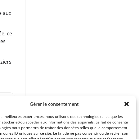
e aux
ée, ce
des
ziers
VANT
Gérer le consentement
les meilleures expériences, nous utilisons des technologies telles que les
 stocker et/ou accéder aux informations des appareils. Le fait de consentir
ologies nous permettra de traiter des données telles que le comportement
n ou les ID uniques sur ce site. Le fait de ne pas consentir ou de retirer son
 peut avoir un effet négatif sur certaines caractéristiques et fonctions.