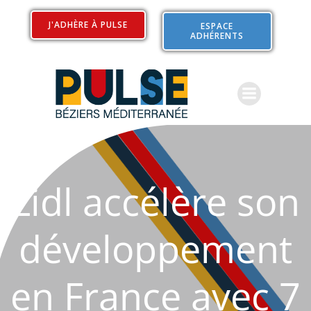
Aller
au
J'ADHÈRE À PULSE
ESPACE
ADHÉRENTS
contenu
Lidl accélère son
développement
en France avec 7