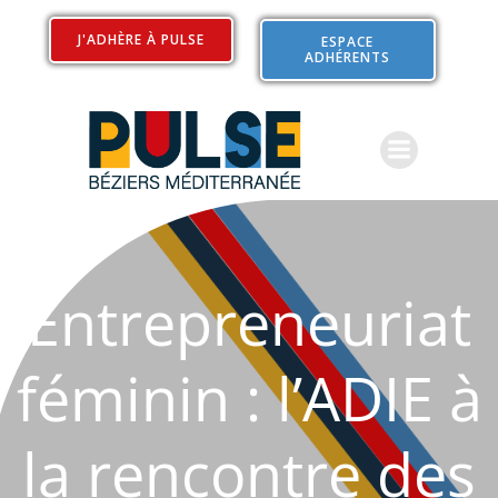
Aller
au
J'ADHÈRE À PULSE
ESPACE
ADHÉRENTS
contenu
Entrepreneuriat
féminin : l’ADIE à
la rencontre des