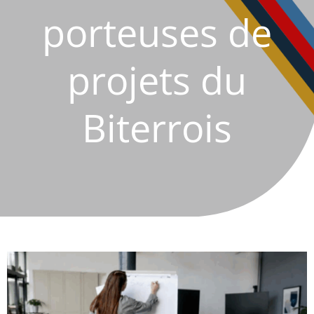
porteuses de
projets du
Biterrois