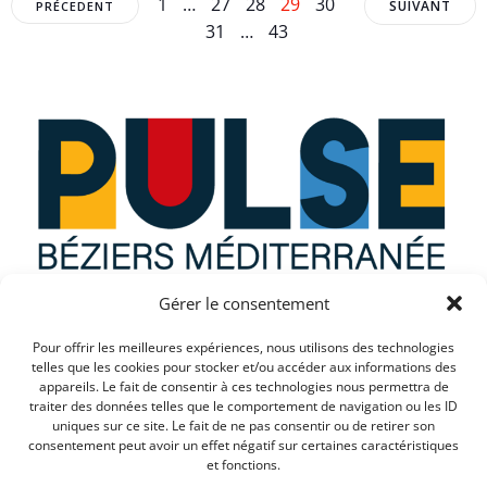
Posts
Posts
Posts
Page
Page
Page
Page
Page
Page
1
…
27
28
29
30
SUIVANT
PRÉCEDENT
Page
31
…
43
navigation
navigation
navig
Gérer le consentement
Que recherchez vous ?
Pour offrir les meilleures expériences, nous utilisons des technologies
telles que les cookies pour stocker et/ou accéder aux informations des
appareils. Le fait de consentir à ces technologies nous permettra de
traiter des données telles que le comportement de navigation ou les ID
uniques sur ce site. Le fait de ne pas consentir ou de retirer son
consentement peut avoir un effet négatif sur certaines caractéristiques
et fonctions.