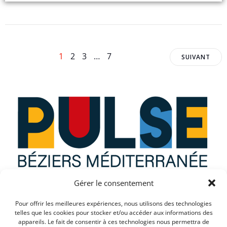
Posts
Posts
Page
Page
Page
Page
1
2
3
…
7
SUIVANT
navigation
navig
Gérer le consentement
Que recherchez vous ?
Pour offrir les meilleures expériences, nous utilisons des technologies
telles que les cookies pour stocker et/ou accéder aux informations des
appareils. Le fait de consentir à ces technologies nous permettra de