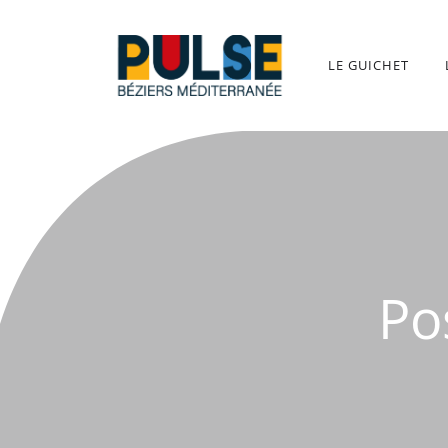
Aller
au
contenu
LE GUICHET
Po