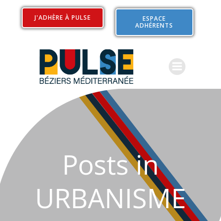
Aller
au
J'ADHÈRE À PULSE
ESPACE
ADHÉRENTS
contenu
Posts in
URBANISME