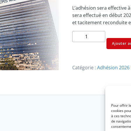
L’adhésion sera effective 
sera effectué en début 2027
et tacitement reconduite 
quantité
de
Ajouter a
Rejoindre
PULSE
Béziers
Catégorie :
Adhésion 2026
Méditerranée
Pour offrir 
cookies pour
à ces techn
de navigatio
consentement