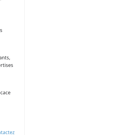
es
ants,
rtises
icace
tactez