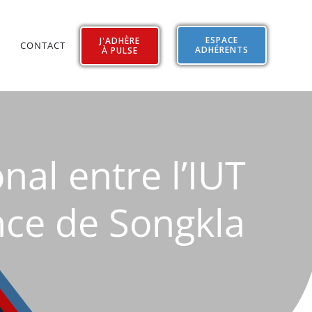
ESPACE
J'ADHÈRE
CONTACT
ADHÉRENTS
À PULSE
nal entre l’IUT
ince de Songkla