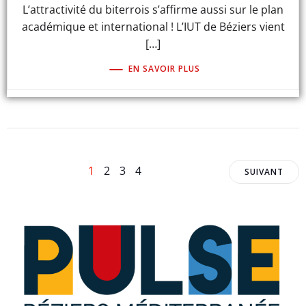
L’attractivité du biterrois s’affirme aussi sur le plan
académique et international ! L’IUT de Béziers vient
[…]
EN SAVOIR PLUS
Posts
Posts
Page
Page
Page
Page
1
2
3
4
SUIVANT
navigation
navig