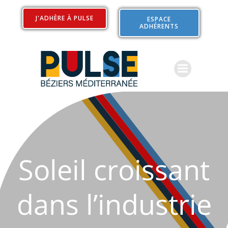
Aller
au
J'ADHÈRE À PULSE
ESPACE
ADHÉRENTS
contenu
Soleil croissant
dans l’industrie