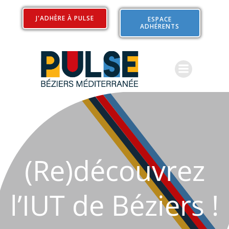
Aller
au
J'ADHÈRE À PULSE
ESPACE
ADHÉRENTS
contenu
(Re)découvrez
l’IUT de Béziers !