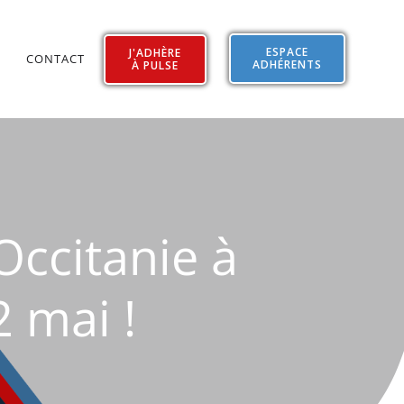
ESPACE
J'ADHÈRE
CONTACT
ADHÉRENTS
À PULSE
Occitanie à
2 mai !