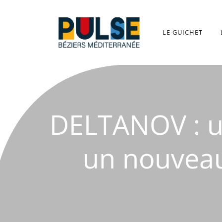
Aller
au
contenu
LE GUICHET
DELTANOV : un
un nouveau 