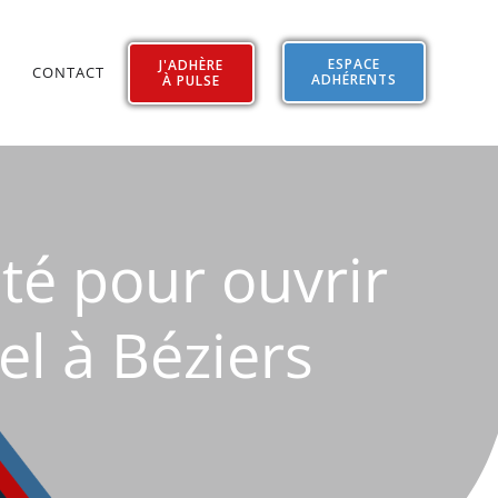
ESPACE
J'ADHÈRE
CONTACT
ADHÉRENTS
À PULSE
té pour ouvrir
el à Béziers