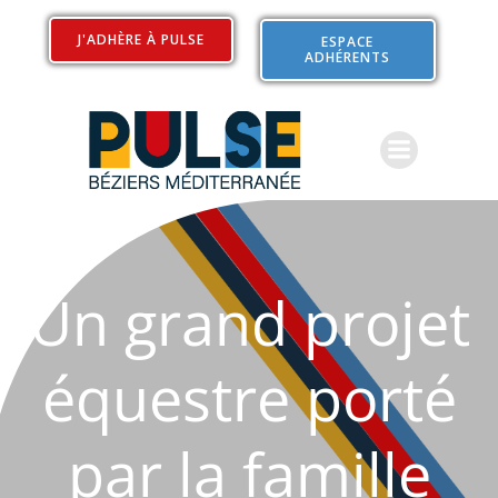
Aller
au
J'ADHÈRE À PULSE
ESPACE
ADHÉRENTS
contenu
Un grand projet
équestre porté
par la famille