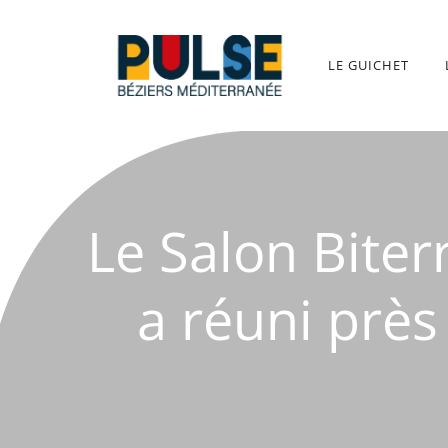
Aller
au
contenu
LE GUICHET
Le Salon Biter
a réuni près