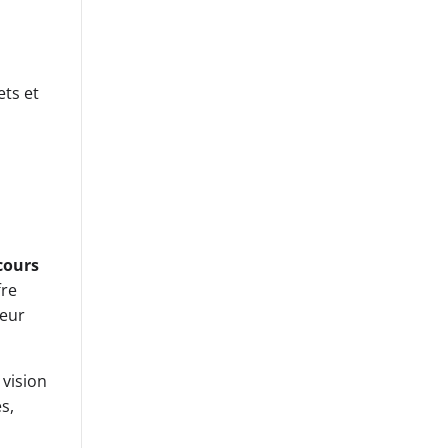
ets et
cours
fre
leur
 vision
s,