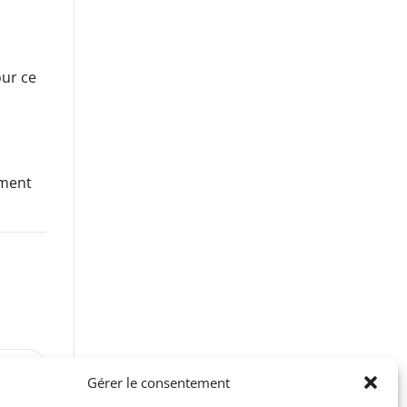
our ce
ement
VANT
Gérer le consentement