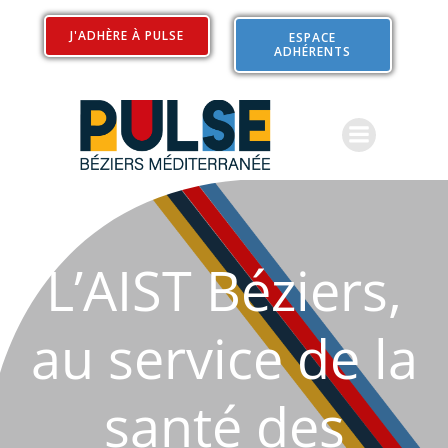
Aller
au
J'ADHÈRE À PULSE
ESPACE
ADHÉRENTS
contenu
L’AIST Béziers,
au service de la
santé des