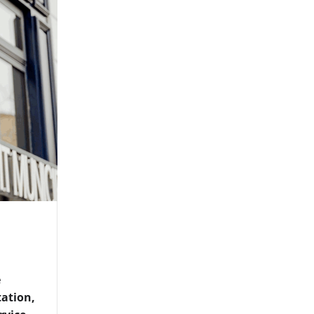
e
tation,