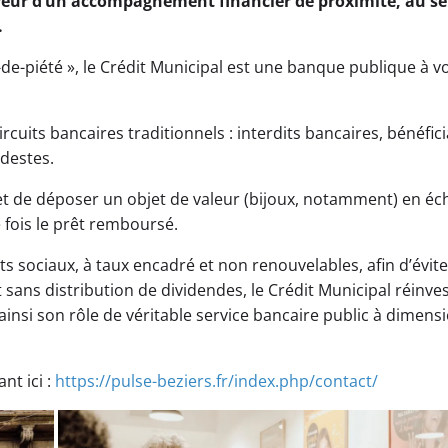
eur d’un accompagnement financier de proximité, au se
.
e-piété », le Crédit Municipal est une banque publique à v
rcuits bancaires traditionnels : interdits bancaires, bénéfici
destes.
rmet de déposer un objet de valeur (bijoux, notamment) en é
fois le prêt remboursé.
 sociaux, à taux encadré et non renouvelables, afin d’évite
ans distribution de dividendes, le Crédit Municipal réinves
insi son rôle de véritable service bancaire public à dimens
nt ici :
https://pulse-beziers.fr/index.php/contact/