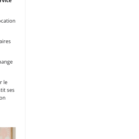
rvice
ocation
aires
change
r le
tit ses
ion