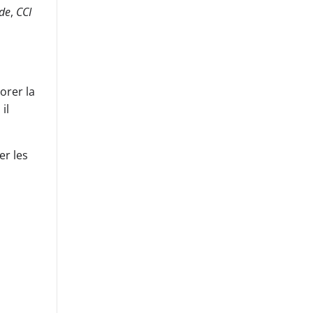
de
,
CCI
orer la
il
er les