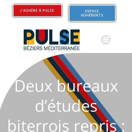
Aller
au
J'ADHÈRE À PULSE
ESPACE
ADHÉRENTS
contenu
Deux bureaux
d’études
biterrois repris :