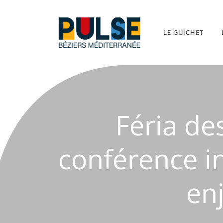
Aller
au
contenu
LE GUICHET
Féria de
conférence i
en