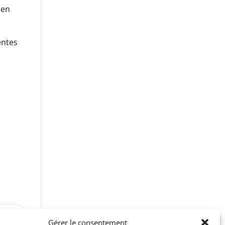
 en
entes
VANT
Gérer le consentement