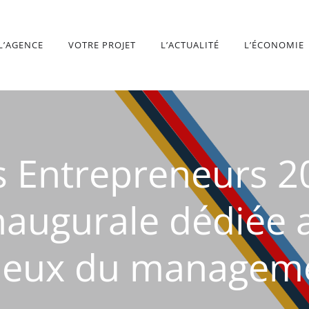
L’AGENCE
VOTRE PROJET
L’ACTUALITÉ
L’ÉCONOMIE
s Entrepreneurs 2
naugurale dédiée
jeux du managem