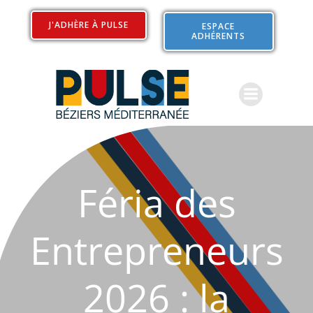
Aller
au
J'ADHÈRE À PULSE
ESPACE
ADHÉRENTS
contenu
Féria des
Entrepreneurs
2026 : la