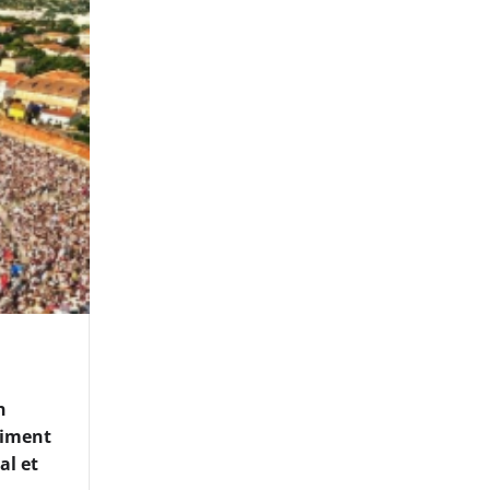
n
timent
al et