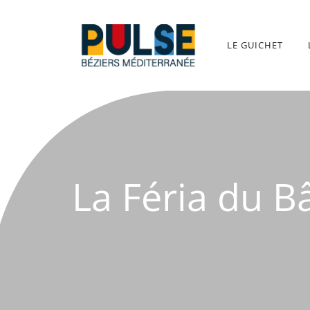
Aller
au
contenu
LE GUICHET
La Féria du B