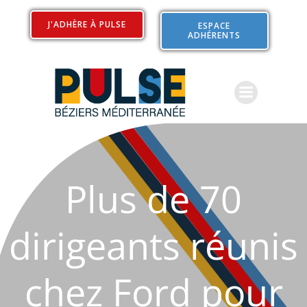
Aller
au
J'ADHÈRE À PULSE
ESPACE
ADHÉRENTS
contenu
Plus de 70
dirigeants réunis
chez Ford pour