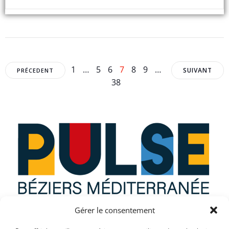
Posts
Posts
Posts
Page
Page
Page
Page
Page
Page
1
…
5
6
7
8
9
…
SUIVANT
PRÉCEDENT
Page
38
navigation
navigation
navig
Gérer le consentement
Que recherchez vous ?