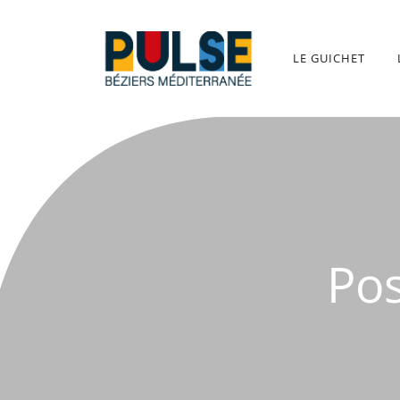
Aller
au
contenu
LE GUICHET
Po