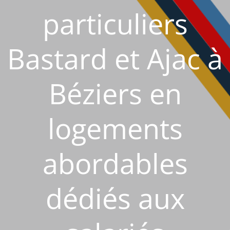
particuliers
Bastard et Ajac à
Béziers en
logements
abordables
dédiés aux