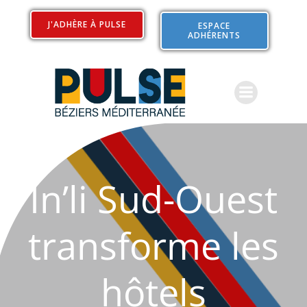
J'ADHÈRE À PULSE
ESPACE
ADHÉRENTS
In’li Sud-Ouest
transforme les
hôtels