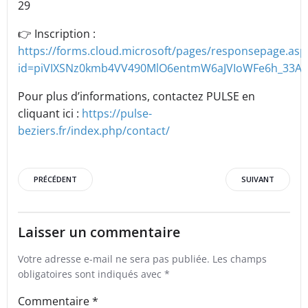
29
👉 Inscription :
https://forms.cloud.microsoft/pages/responsepage.asp
id=piVIXSNz0kmb4VV490MlO6entmW6aJVIoWFe6h_33A
Pour plus d’informations, contactez PULSE en
cliquant ici :
https://pulse-
beziers.fr/index.php/contact/
Post
Post
PRÉCÉDENT
SUIVANT
navigation
navigation
Laisser un commentaire
Votre adresse e-mail ne sera pas publiée.
Les champs
obligatoires sont indiqués avec
*
Commentaire
*