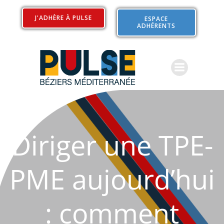
Aller
au
J'ADHÈRE À PULSE
ESPACE
ADHÉRENTS
contenu
Diriger une TPE-
PME aujourd’hui
: comment